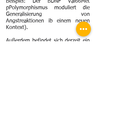
Beispiel: Der BDNF Val66Met
pPolymorphismus moduliert die
Generalisierung von
Angstreaktionen ib einem neuen
Kontext).
Außerdem befindet sich derzeit ein
EEG-Labor im Aufbau.
© 2025 Youssef Shiban.
Impressum
|
Datenschutz
|
Cookie-Richtlinien (EU)