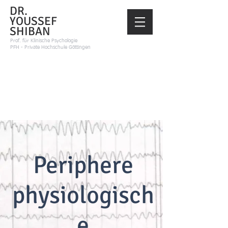
DR.
YOUSSEF
SHIBAN
Prof.
für Klinische Psychologie
PFH - Private Hochschule Göttingen
Periphere
physiologisch
e